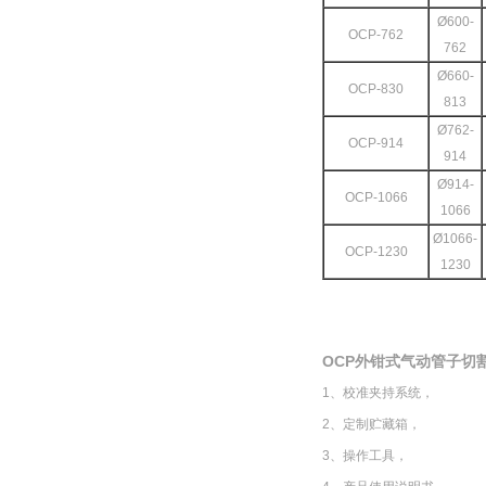
Ø600-
OCP
-762
762
Ø660-
OCP
-830
813
Ø762-
OCP
-914
914
Ø914-
OCP
-1066
1066
Ø1066-
OCP
-1230
1230
OCP
外钳式气动管子切
1、校准夹持系统，
2、定制贮藏箱，
3、操作工具，