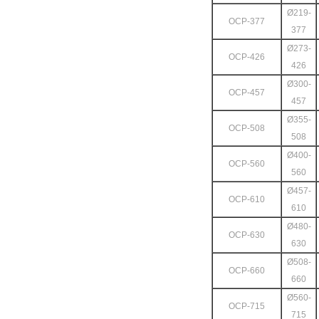
Ø219-
OCP
-377
377
Ø273-
OCP
-426
426
Ø300-
OCP
-457
457
Ø355-
OCP
-508
508
Ø400-
OCP
-560
560
Ø457-
OCP
-610
610
Ø480-
OCP
-630
630
Ø508-
OCP
-660
660
Ø560-
OCP
-715
715