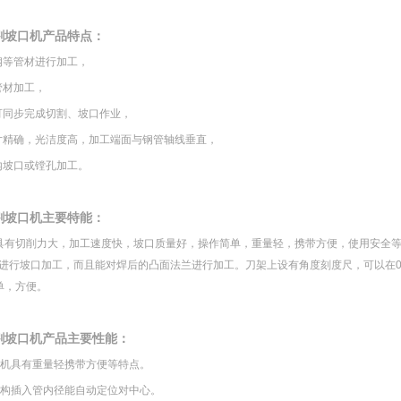
割坡口机产品特点：
钢等管材进行加工，
管材加工，
可同步完成切割、坡口作业，
寸精确，光洁度高，加工端面与钢管轴线垂直，
内坡口或镗孔加工。
割坡口机主要特能：
具有切削力大，加工速度快，坡口质量好，操作简单，重量轻，携带方便，使用安全
进行坡口加工，而且能对焊后的凸面法兰进行加工。刀架上设有角度刻度尺，可以在0°
单，方便。
割坡口机产品主要性能：
口机具有重量轻携带方便等特点。
机构插入管内径能自动定位对中心。