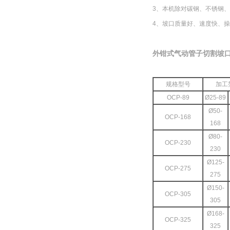
3、本机除对碳钢、不锈钢
4、坡口质量好、速度快、操
外钳式气动管子切割坡
规格型号
加工
OCP-89
Ø25-89
Ø50-
OCP
-168
168
Ø80-
OCP
-230
230
Ø125-
OCP
-275
275
Ø150-
OCP
-305
305
Ø168-
OCP
-325
325