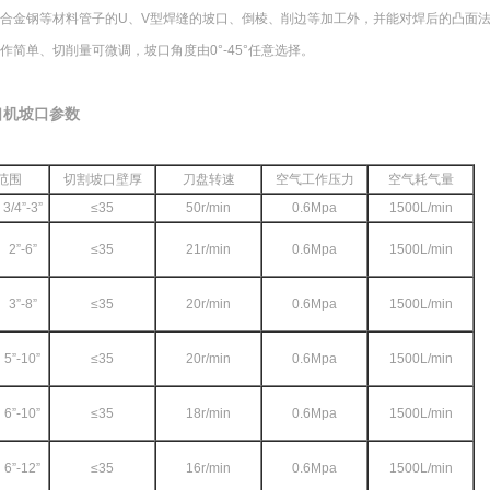
、合金钢等材料管子的U、V型焊缝的坡口、倒棱、削边等加工外，并能对焊后的凸面
作简单、切削量可微调，坡口角度由0°-45°任意选择。
口机坡口参数
范围
切割坡口壁厚
刀盘转速
空气工作压力
空气耗气量
3/4”-3”
≤35
50r/min
0.6Mpa
1500L/min
2”-6”
≤35
21r/min
0.6Mpa
1500L/min
3”-8”
≤35
20r/min
0.6Mpa
1500L/min
5”-10”
≤35
20r/min
0.6Mpa
1500L/min
6”-10”
≤35
18r/min
0.6Mpa
1500L/min
6”-12”
≤35
16r/min
0.6Mpa
1500L/min