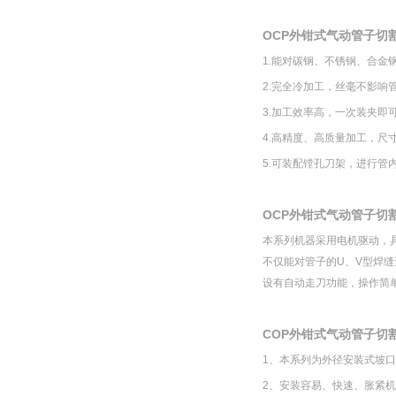
OCP外钳式气动管子切
1.能对碳钢、不锈钢、合金
2.完全冷加工，丝毫不影响
3.加工效率高，一次装夹即
4.高精度、高质量加工，尺
5.可装配镗孔刀架，进行管
OCP外钳式气动管子切
本系列机器采用电机驱动，
不仅能对管子的U、V型焊缝
设有自动走刀功能，操作简
COP外钳式气动管子切
1、本系列为外径安装式坡
2、安装容易、快速、胀紧